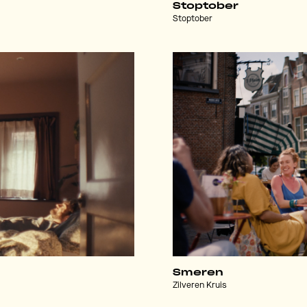
Stoptober
Stoptober
Smeren
Zilveren Kruis